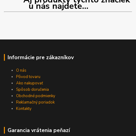
u nás najdete...
Informácie pre zákazníkov
O nás
Pôvod tovaru
Ako nakupovať
Spôsob doručenia
Obchodné podmienky
Reklamačný poriadok
Kontakty
Garancia vrátenia peňazí