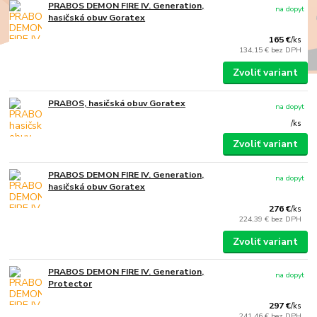
PRABOS DEMON FIRE IV. Generation,
na dopyt
hasičská obuv Goratex
165 €
/
ks
134,15 €
bez DPH
Zvoliť variant
PRABOS, hasičská obuv Goratex
na dopyt
/
ks
Zvoliť variant
PRABOS DEMON FIRE IV. Generation,
na dopyt
hasičská obuv Goratex
276 €
/
ks
224,39 €
bez DPH
Zvoliť variant
PRABOS DEMON FIRE IV. Generation,
na dopyt
Protector
297 €
/
ks
241,46 €
bez DPH