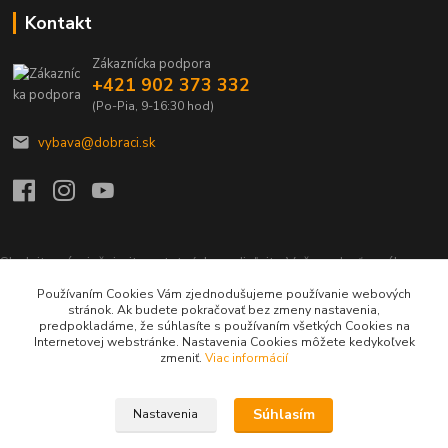
Kontakt
Zákaznícka podpora
+421 902 373 332
(Po-Pia, 9-16:30 hod)
vybava@dobraci.sk
Sledujte nás, inšpirujte ostatných a zdieľajte Vašu radosť z nákupu a
lásku pre hasičinu s hashtagom
#som_dobrak_
Používaním Cookies Vám zjednodušujeme používanie webových
stránok. Ak budete pokračovať bez zmeny nastavenia,
predpokladáme, že súhlasíte s používaním všetkých Cookies na
Internetovej webstránke. Nastavenia Cookies môžete kedykoľvek
zmeniť.
Viac informácií
Súhlasím
Nastavenia