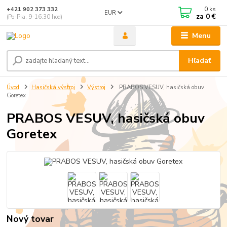
0
ks
+421 902 373 332
EUR
za
0 €
(Po-Pia, 9-16:30 hod)
Menu
Hľadať
Úvod
Hasičská výstroj
Výstroj
PRABOS VESUV, hasičská obuv
Goretex
PRABOS VESUV, hasičská obuv
Goretex
Nový tovar