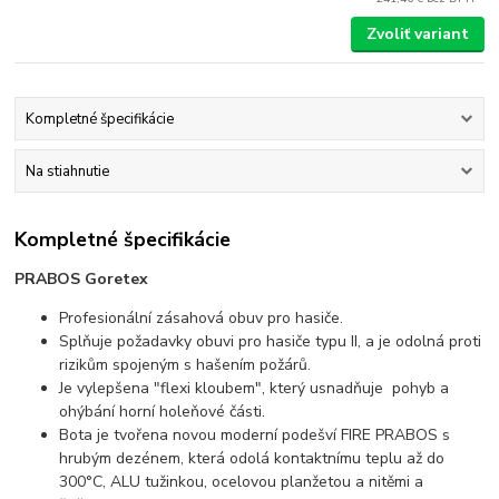
Zvoliť variant
Kompletné špecifikácie
Na stiahnutie
Kompletné špecifikácie
PRABOS Goretex
Profesionální zásahová obuv pro hasiče.
Splňuje požadavky obuvi pro hasiče typu II, a je odolná proti
rizikům spojeným s hašením požárů.
Je vylepšena "flexi kloubem", který usnadňuje pohyb a
ohýbání horní holeňové části.
Bota je tvořena novou moderní podešví FIRE PRABOS s
hrubým dezénem, která odolá kontaktnímu teplu až do
300°C, ALU tužinkou, ocelovou planžetou a nitěmi a