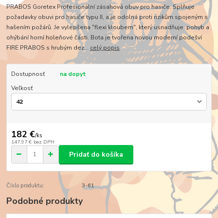
PRABOS Goretex Profesionální zásahová obuv pro hasiče. Splňuje
požadavky obuvi pro hasiče typu II, a je odolná proti rizikům spojeným s
hašením požárů. Je vylepšena "flexi kloubem", který usnadňuje pohyb a
ohýbání horní holeňové části. Bota je tvořena novou moderní podešví
FIRE PRABOS s hrubým dez...
celý popis
Dostupnosť
na dopyt
Veľkosť
182 €
/
ks
147,97 €
bez DPH
Pridať do košíka
Číslo produktu:
3-61
Podobné produkty