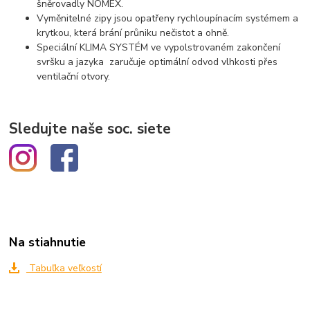
šněrovadly NOMEX.
Vyměnitelné zipy jsou opatřeny rychloupínacím systémem a
krytkou, která brání průniku nečistot a ohně.
Speciální KLIMA SYSTÉM ve vypolstrovaném zakončení
svršku a jazyka zaručuje optimální odvod vlhkosti přes
ventilační otvory.
Sledujte naše soc. siete
Na stiahnutie
Tabuľka veľkostí