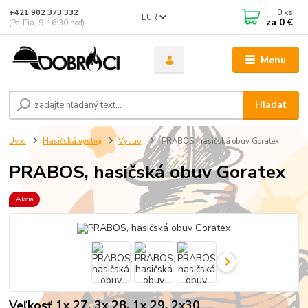
0
ks
+421 902 373 332
EUR
za
0 €
(Po-Pia, 9-16:30 hod)
Menu
Hľadať
Úvod
Hasičská výstroj
Výstroj
PRABOS, hasičská obuv Goratex
PRABOS, hasičská obuv Goratex
Akcia
Veľkosť 1x 27, 3x 28, 1x 29, 2x30