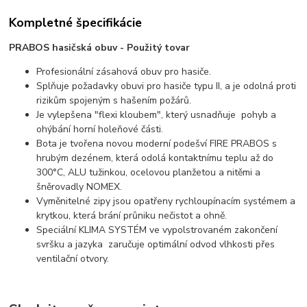
Kompletné špecifikácie
PRABOS hasičská obuv - Použitý tovar
Profesionální zásahová obuv pro hasiče.
Splňuje požadavky obuvi pro hasiče typu II, a je odolná proti
rizikům spojeným s hašením požárů.
Je vylepšena "flexi kloubem", který usnadňuje pohyb a
ohýbání horní holeňové části.
Bota je tvořena novou moderní podešví FIRE PRABOS s
hrubým dezénem, která odolá kontaktnímu teplu až do
300°C, ALU tužinkou, ocelovou planžetou a nitěmi a
šněrovadly NOMEX.
Vyměnitelné zipy jsou opatřeny rychloupínacím systémem a
krytkou, která brání průniku nečistot a ohně.
Speciální KLIMA SYSTÉM ve vypolstrovaném zakončení
svršku a jazyka zaručuje optimální odvod vlhkosti přes
ventilační otvory.