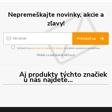
Nepremeškajte novinky, akcie a
zľavy!
Prihlásiť sa
Súhlasím so
spracovaním osobných údajov
za účelom zasielania newslettera.
Môžete sa kedykoľvek odhlásiť.
Aj produkty týchto značiek
u nás najdete...