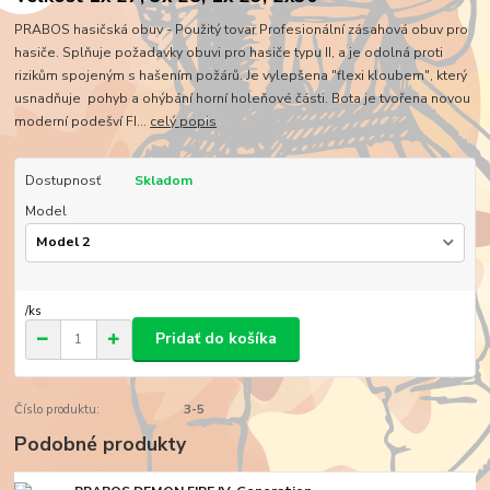
PRABOS hasičská obuv - Použitý tovar Profesionální zásahová obuv pro
hasiče. Splňuje požadavky obuvi pro hasiče typu II, a je odolná proti
rizikům spojeným s hašením požárů. Je vylepšena "flexi kloubem", který
usnadňuje pohyb a ohýbání horní holeňové části. Bota je tvořena novou
moderní podešví FI...
celý popis
Dostupnosť
Skladom
Model
/
ks
Pridať do košíka
Číslo produktu:
3-5
Podobné produkty