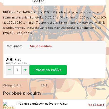
PRÚDNICA QUADRAFOG QF150 (D25) voliteľná galvanická tryska so
štyrmi nastaveniami prietoku: 5, 10, 24 a 40 g / min – pri 100 psi, 40 až 100
až 150 až 230 l / min pri 7 baroch. všetky ľahké materiály, eloxovaný hliník
s tvrdou vrstvou. vyplachovanie bez vypnutia. sedlo zadného ventilu s
rýchlou ...
celý popis
Dostupnosť
Nie je skladom
200 €
/
ks
162,60 €
bez DPH
Pridať do košíka
Číslo produktu:
10-2
Podobné produkty
Prúdnica s guľovým uzáverom C 52
Nie je skladom