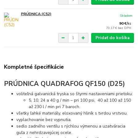
PRÚDNICA (C52)
Skladom
90 €
/
ks
73,17 €
bez DPH
Pridať do košíka
Kompletné špecifikácie
PRÚDNICA QUADRAFOG QF150 (D25)
voliteľná galvanická tryska so štyrmi nastaveniami prietoku:
5, 10, 24 a 40 g / min – pri 100 psi, 40 až 100 až 150
až 230 l / min pri 7 baroch.
všetky ľahké materiály, eloxovaný hliník s tvrdou vrstvou.
vyplachovanie bez vypnutia.
sedlo zadného ventilu s rýchlou výmenou a uzatváracia
guľa z nehrdzavejúcej ocele.