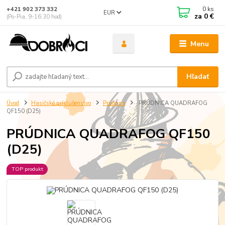
0
ks
+421 902 373 332
EUR
za
0 €
(Po-Pia, 9-16:30 hod)
Menu
Hľadať
Úvod
Hasičské príslušenstvo
Prúdnice
PRÚDNICA QUADRAFOG
QF150 (D25)
PRÚDNICA QUADRAFOG QF150
(D25)
TOP produkt