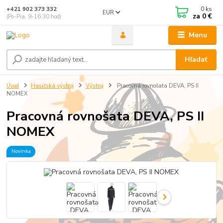
0
ks
+421 902 373 332
EUR
za
0 €
(Po-Pia, 9-16:30 hod)
Menu
Hľadať
Úvod
Hasičská výstroj
Výstroj
Pracovná rovnošata DEVA, PS II
NOMEX
Pracovná rovnošata DEVA, PS II
NOMEX
Novinka