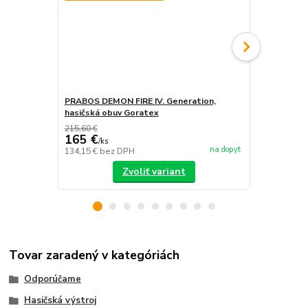
PRABOS DEMON FIRE IV. Generation,
PRABOS, has
hasičská obuv Goratex
215,60 €
165 €
/
ks
na dopyt
134,15 €
bez DPH
/
ks
Zvoliť variant
Tovar zaradený v kategóriách
Odporúčame
Hasičská výstroj