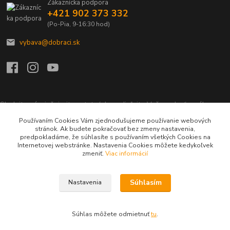
Zákaznícka podpora
+421 902 373 332
(Po-Pia, 9-16:30 hod)
vybava@dobraci.sk
Sledujte nás, inšpirujte ostatných a zdieľajte Vašu radosť z nákupu a
lásku pre hasičinu s hashtagom
#som_dobrak_
Používaním Cookies Vám zjednodušujeme používanie webových
stránok. Ak budete pokračovať bez zmeny nastavenia,
predpokladáme, že súhlasíte s používaním všetkých Cookies na
Internetovej webstránke. Nastavenia Cookies môžete kedykoľvek
zmeniť.
Viac informácií
Súhlasím
Nastavenia
Copyright ©2015 - 2023
Dobráci, s.r.o.
Všetky práva vyhradené.
Súhlas môžete odmietnuť
tu
.