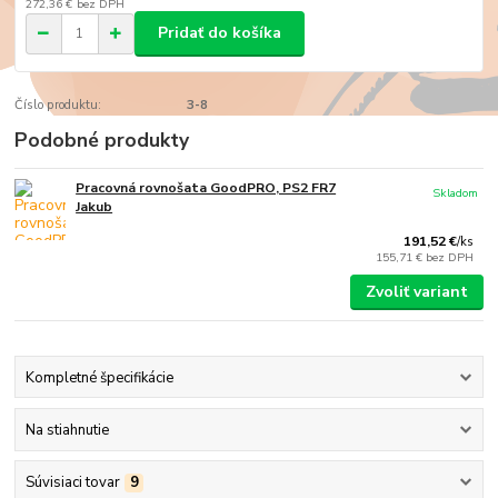
272,36 €
bez DPH
Pridať do košíka
Číslo produktu:
3-8
Podobné produkty
Pracovná rovnošata GoodPRO, PS2 FR7
Skladom
Jakub
191,52 €
/
ks
155,71 €
bez DPH
Zvoliť variant
Kompletné špecifikácie
Na stiahnutie
Súvisiaci tovar
9