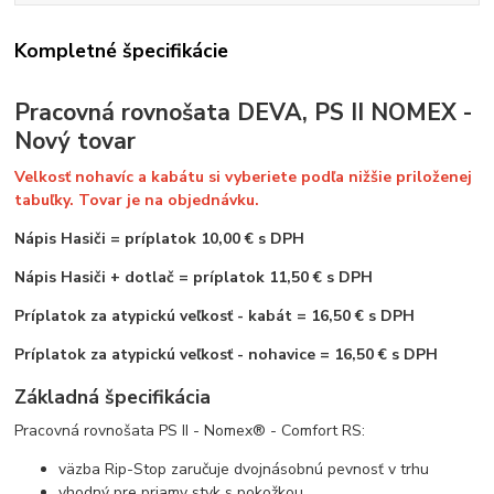
Kompletné špecifikácie
Pracovná rovnošata DEVA, PS II NOMEX -
Nový tovar
Velkosť nohavíc a kabátu si vyberiete podľa nižšie priloženej
tabuľky. Tovar je na objednávku.
Nápis Hasiči
=
príplatok 10,00 € s DPH
Nápis Hasiči + dotlač = príplatok 11,50 € s DPH
Príplatok za atypickú veľkosť - kabát = 16,50 € s DPH
Príplatok za atypickú veľkosť - nohavice = 16,50 € s DPH
Základná špecifikácia
Pracovná rovnošata PS II - Nomex® - Comfort RS:
väzba Rip-Stop zaručuje dvojnásobnú pevnosť v trhu
vhodný pre priamy styk s pokožkou