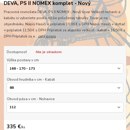
DEVA, PS II NOMEX komplet - Nový
Pracovná rovnošata DEVA, PS II NOMEX - Nový tovar Velkosť nohavíc a
kabátu si vyberiete podľa nižšie priloženej tabuľky. Tovar je na
objednávku. Nápis Hasiči = príplatok 10,00 € s DPH Nápis Hasiči + dotlač
= príplatok 11,50 € s DPH Príplatok za atypickú veľkosť - kabát = 16,50 € s
DPH Príplatok za a...
celý popis
Dostupnosť
Nie je skladom
Výška postavy v cm
Obvod hrudníka v cm - Kabát
Obvod pása v cm - Nohavice
335 €
/
ks