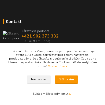
Kontakt
Zákaznícka podpora
+421 902 373 332
(Po-Pia, 9-16:30 hod)
vybava@dobraci.sk
Používaním Cookies Vám zjednodušujeme používanie webových
stránok. Ak budete pokračovať bez zmeny nastavenia,
predpokladáme, že súhlasíte s používaním všetkých Cookies na
Internetovej webstránke. Nastavenia Cookies môžete kedykoľvek
zmeniť.
Viac informácií
Sledujte nás, inšpirujte ostatných a zdieľajte Vašu radosť z nákupu a
Súhlasím
Nastavenia
lásku pre hasičinu s hashtagom
#som_dobrak_
Súhlas môžete odmietnuť
tu
.