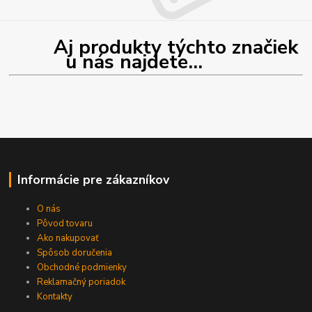
Aj produkty týchto značiek
u nás najdete...
Informácie pre zákazníkov
O nás
Pôvod tovaru
Ako nakupovať
Spôsob doručenia
Obchodné podmienky
Reklamačný poriadok
Kontakty