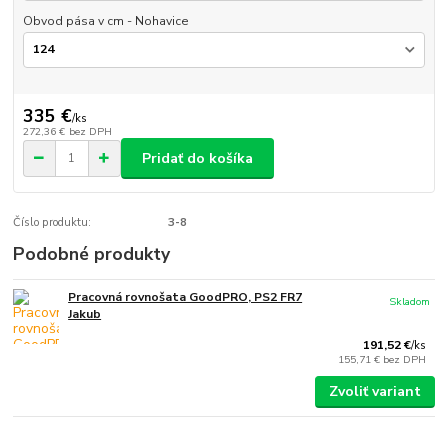
Obvod pása v cm - Nohavice
335 €
/
ks
272,36 €
bez DPH
Pridať do košíka
Číslo produktu:
3-8
Podobné produkty
Pracovná rovnošata GoodPRO, PS2 FR7
Skladom
Jakub
191,52 €
/
ks
155,71 €
bez DPH
Zvoliť variant