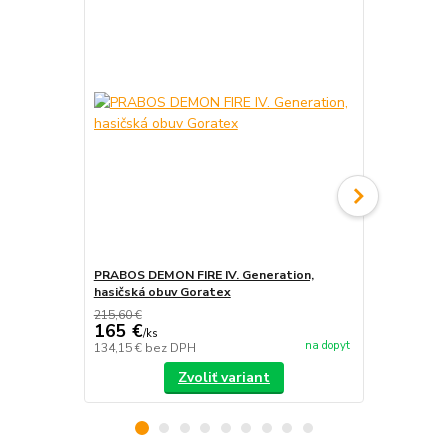
PRABOS DEMON FIRE IV. Generation,
PRABOS, has
hasičská obuv Goratex
215,60 €
165 €
/
ks
na dopyt
134,15 €
bez DPH
/
ks
Zvoliť variant