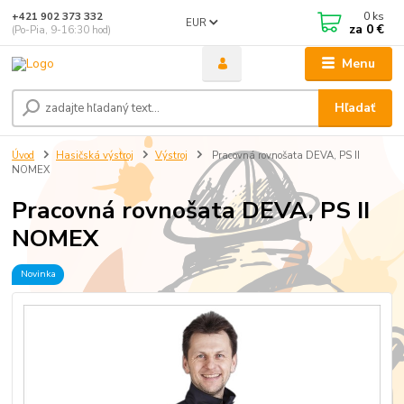
0
ks
+421 902 373 332
EUR
za
0 €
(Po-Pia, 9-16:30 hod)
Menu
Hľadať
Úvod
Hasičská výstroj
Výstroj
Pracovná rovnošata DEVA, PS II
NOMEX
Pracovná rovnošata DEVA, PS II
NOMEX
Novinka