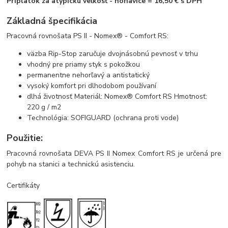
Príplatok za atypickú veľkosť - nohavice = 16,50 € s DPH
Základná špecifikácia
Pracovná rovnošata PS II - Nomex® - Comfort RS:
väzba Rip-Stop zaručuje dvojnásobnú pevnosť v trhu
vhodný pre priamy styk s pokožkou
permanentne nehorľavý a antistatický
vysoký komfort pri dlhodobom používaní
dlhá životnosť Materiál: Nomex® Comfort RS Hmotnosť:
220 g / m2
Technológia: SOFIGUARD (ochrana proti vode)
Použitie:
Pracovná rovnošata DEVA PS II Nomex Comfort RS je určená pre
pohyb na stanici a technickú asistenciu.
Certifikáty