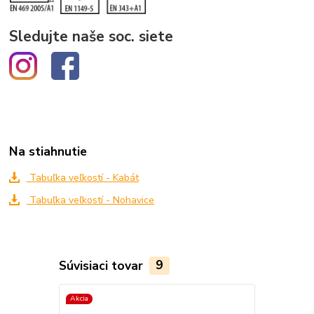
Sledujte naše soc. siete
Na stiahnutie
Tabuľka veľkostí - Kabát
Tabuľka veľkostí - Nohavice
Súvisiaci tovar
9
Akcia
Akcia