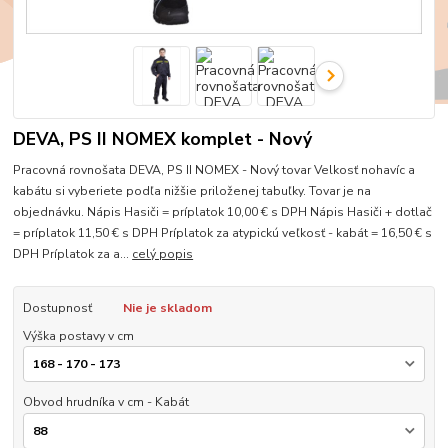
DEVA, PS II NOMEX komplet - Nový
Pracovná rovnošata DEVA, PS II NOMEX - Nový tovar Velkosť nohavíc a
kabátu si vyberiete podľa nižšie priloženej tabuľky. Tovar je na
objednávku. Nápis Hasiči = príplatok 10,00 € s DPH Nápis Hasiči + dotlač
= príplatok 11,50 € s DPH Príplatok za atypickú veľkosť - kabát = 16,50 € s
DPH Príplatok za a...
celý popis
Dostupnosť
Nie je skladom
Výška postavy v cm
Obvod hrudníka v cm - Kabát