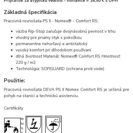
Príplatok za atypickú veľkosť - nohavice = 16,50 € s DPH
Základná špecifikácia
Pracovná rovnošata PS II - Nomex® - Comfort RS:
väzba Rip-Stop zaručuje dvojnásobnú pevnosť v trhu
vhodný pre priamy styk s pokožkou
permanentne nehorľavý a antistatický
vysoký komfort pri dlhodobom používaní
dlhá životnosť Materiál: Nomex® Comfort RS Hmotnosť:
220 g / m2
Technológia: SOFIGUARD (ochrana proti vode)
Použitie:
Pracovná rovnošata DEVA PS II Nomex Comfort RS je určená pre
pohyb na stanici a technickú asistenciu.
Certifikáty