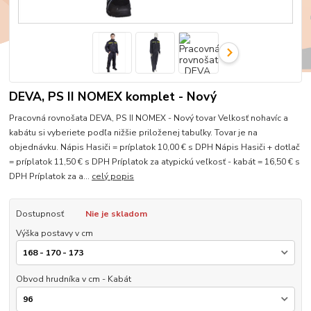
DEVA, PS II NOMEX komplet - Nový
Pracovná rovnošata DEVA, PS II NOMEX - Nový tovar Velkosť nohavíc a
kabátu si vyberiete podľa nižšie priloženej tabuľky. Tovar je na
objednávku. Nápis Hasiči = príplatok 10,00 € s DPH Nápis Hasiči + dotlač
= príplatok 11,50 € s DPH Príplatok za atypickú veľkosť - kabát = 16,50 € s
DPH Príplatok za a...
celý popis
Dostupnosť
Nie je skladom
Výška postavy v cm
Obvod hrudníka v cm - Kabát