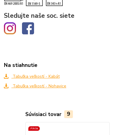
Sledujte naše soc. siete
Na stiahnutie
Tabuľka veľkostí - Kabát
Tabuľka veľkostí - Nohavice
Súvisiaci tovar
9
Akcia
Akcia