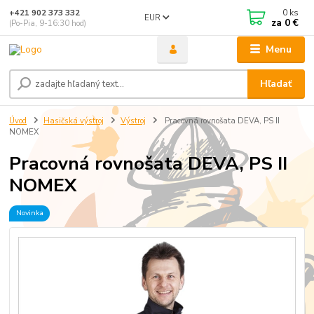
0
ks
+421 902 373 332
EUR
za
0 €
(Po-Pia, 9-16:30 hod)
Menu
Hľadať
Úvod
Hasičská výstroj
Výstroj
Pracovná rovnošata DEVA, PS II
NOMEX
Pracovná rovnošata DEVA, PS II
NOMEX
Novinka