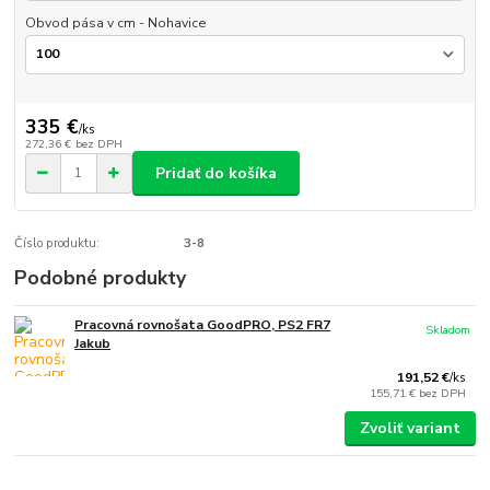
Obvod pása v cm - Nohavice
335 €
/
ks
272,36 €
bez DPH
Pridať do košíka
Číslo produktu:
3-8
Podobné produkty
Pracovná rovnošata GoodPRO, PS2 FR7
Skladom
Jakub
191,52 €
/
ks
155,71 €
bez DPH
Zvoliť variant