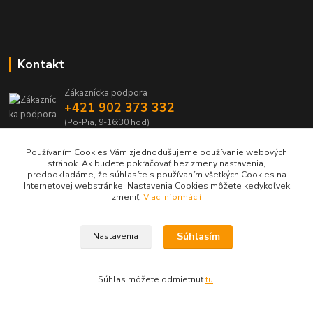
Kontakt
Zákaznícka podpora
+421 902 373 332
(Po-Pia, 9-16:30 hod)
vybava@dobraci.sk
Používaním Cookies Vám zjednodušujeme používanie webových
stránok. Ak budete pokračovať bez zmeny nastavenia,
predpokladáme, že súhlasíte s používaním všetkých Cookies na
Internetovej webstránke. Nastavenia Cookies môžete kedykoľvek
zmeniť.
Viac informácií
Sledujte nás, inšpirujte ostatných a zdieľajte Vašu radosť z nákupu a
Súhlasím
Nastavenia
lásku pre hasičinu s hashtagom
#som_dobrak_
Súhlas môžete odmietnuť
tu
.