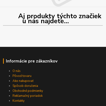
Aj produkty týchto značiek
u nás najdete...
Informácie pre zákazníkov
O nás
Pôvod tovaru
Ako nakupovať
Spôsob doručenia
Obchodné podmienky
Reklamačný poriadok
Kontakty