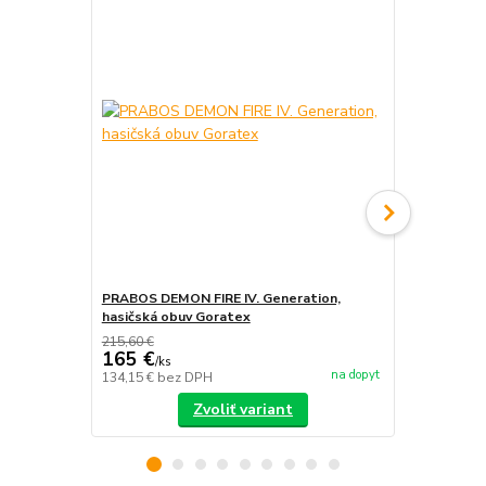
PRABOS DEMON FIRE IV. Generation,
PRABOS, has
hasičská obuv Goratex
215,60 €
165 €
/
ks
na dopyt
134,15 €
bez DPH
/
ks
Zvoliť variant