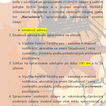
osôb v súvislosti so spracovaním osobných údajov a voľnom
pohybe týchto údajov a o zrušení smernice 95/46/ES
(všeobecné nariadenie o ochrane osobných údajov) (ďalej
len
„Nariadenie“
), spracovával/a nasledujúce osobné
údaje:
emailovú adresu
Emailová adresa bude spracovaná za účelom:
Využitie funkcie Strážny pes - zaslanie e-mailové
notifikácie, akonáhle sa zmení Skladovosť / cena
zvoleného produktu podľa požadovaných preferencií
používateľa.
Súhlas na spracovanie udeľujete po dobu
180 dní
a to za
účelom:
Využitie funkcie Strážny pes - zaslanie e-mailové
notifikácie, akonáhle sa zmení Skladovosť / cena
zvoleného produktu podľa požadovaných preferencií
používateľa.
Spracovanie osobných údajov je vykonávané Správcom
osobných údajov, osobné údaje však môžu spracovávať aj