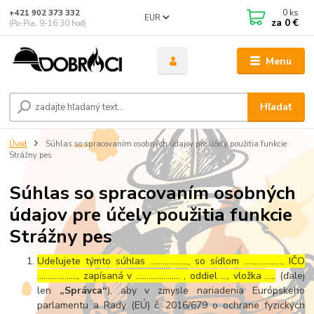
0
ks
+421 902 373 332
EUR
za
0 €
(Po-Pia, 9-16:30 hod)
Menu
Hľadať
Úvod
Súhlas so spracovaním osobných údajov pre účely použitia funkcie
Strážny pes
Súhlas so spracovaním osobných
údajov pre účely použitia funkcie
Strážny pes
Udeľujete týmto súhlas ……………..., so sídlom ………………, IČO
………………., zapísaná v ………………… , oddiel …, vložka …..
(ďalej
len
„Správca“
), aby v zmysle nariadenia Európskeho
parlamentu a Rady (EÚ) č. 2016/679 o ochrane fyzických