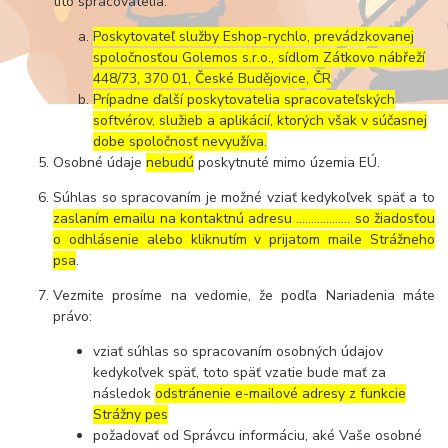
títo spracovatelia:
Poskytovateľ služby Eshop-rychlo, prevádzkovanej
spoločnosťou Golemos s.r.o., sídlom Zátkovo nábřeží
448/73, 370 01, České Budějovice, ČR
Prípadne ďalší poskytovatelia spracovateľských
softvérov, služieb a aplikácií, ktorých však v súčasnej
dobe spoločnosť nevyužíva.
Osobné údaje
nebudú
poskytnuté mimo územia EÚ.
Súhlas so spracovaním je možné vziať kedykoľvek späť a to
zaslaním emailu na kontaktnú adresu ..……………. so žiadosťou
o odhlásenie alebo kliknutím v prijatom maile Strážneho
psa
.
Vezmite prosíme na vedomie, že podľa Nariadenia máte
právo:
vziať súhlas so spracovaním osobných údajov
kedykoľvek späť, toto späť vzatie bude mať za
následok
odstránenie e-mailové adresy z funkcie
Strážny pes
požadovať od Správcu informáciu, aké Vaše osobné