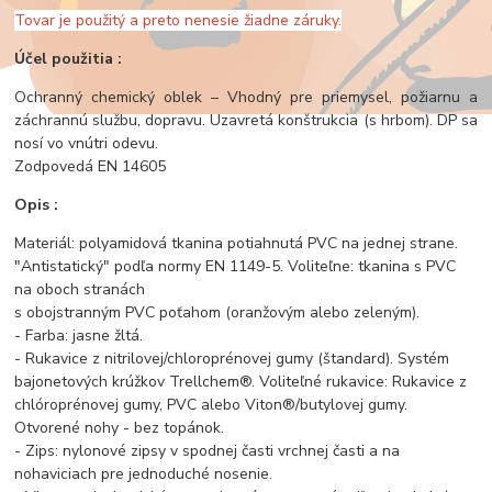
Tovar je použitý a preto nenesie žiadne záruky.
Účel použitia :
Ochranný chemický oblek – Vhodný pre priemysel, požiarnu a
záchrannú službu, dopravu. Uzavretá konštrukcia (s hrbom). DP sa
nosí vo vnútri odevu.
Zodpovedá EN 14605
Opis :
Materiál: polyamidová tkanina potiahnutá PVC na jednej strane.
"Antistatický" podľa normy EN 1149-5. Voliteľne: tkanina s PVC
na oboch stranách
s obojstranným PVC poťahom (oranžovým alebo zeleným).
- Farba: jasne žltá.
- Rukavice z nitrilovej/chloroprénovej gumy (štandard). Systém
bajonetových krúžkov Trellchem®. Voliteľné rukavice: Rukavice z
chlóroprénovej gumy, PVC alebo Viton®/butylovej gumy.
Otvorené nohy - bez topánok.
- Zips: nylonové zipsy v spodnej časti vrchnej časti a na
nohaviciach pre jednoduché nosenie.