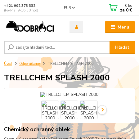
0
ks
+421 902 373 332
EUR
za
0 €
(Po-Pia, 9-16:30 hod)
Menu
Hľadať
Úvod
Odporúčame
TRELLCHEM SPLASH 2000
TRELLCHEM SPLASH 2000
Chemický ochranný oblek
Chemický ochranný oblek Trellchem Splash 2000P Tovar je použitý a