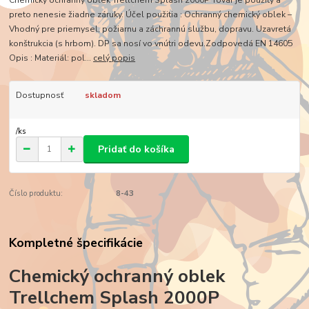
preto nenesie žiadne záruky. Účel použitia : Ochranný chemický oblek –
Vhodný pre priemysel, požiarnu a záchrannú službu, dopravu. Uzavretá
konštrukcia (s hrbom). DP sa nosí vo vnútri odevu.Zodpovedá EN 14605
Opis : Materiál: pol...
celý popis
Dostupnosť
skladom
/
ks
Pridať do košíka
Číslo produktu:
8-43
Kompletné špecifikácie
Chemický ochranný oblek
Trellchem Splash 2000P