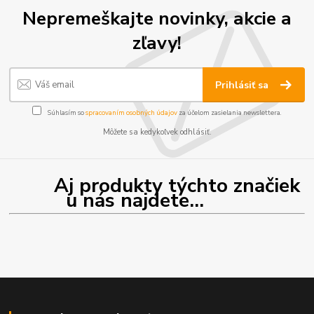
Nepremeškajte novinky, akcie a
zľavy!
Prihlásiť sa
Súhlasím so
spracovaním osobných údajov
za účelom zasielania newslettera.
Môžete sa kedykoľvek odhlásiť.
Aj produkty týchto značiek
u nás najdete...