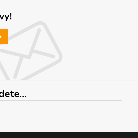
vy!
ete...