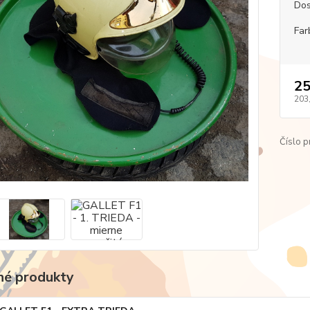
Dos
Far
25
203
Číslo p
é produkty