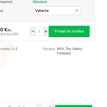
tupnosť
Skladom
ba
0 €
/
ks
Pridať do košíka
,25 €
bez DPH
roduktu:
1-2
Výrobca:
MSA The Safety
Company