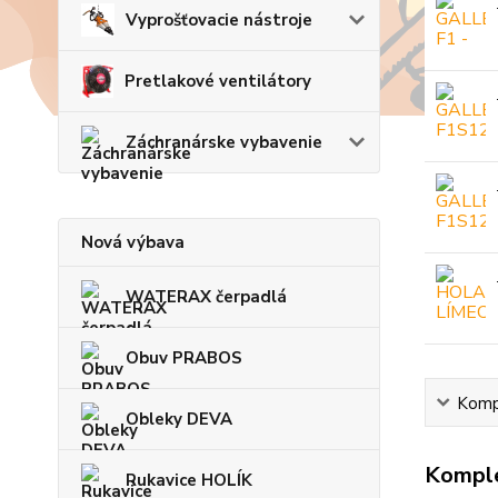
Vyprošťovacie nástroje
Pretlakové ventilátory
Záchranárske vybavenie
Nová výbava
WATERAX čerpadlá
Obuv PRABOS
Kompl
Obleky DEVA
Komple
Rukavice HOLÍK