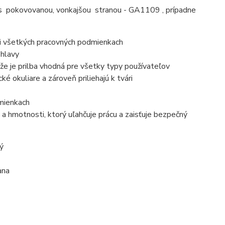
s pokovovanou, vonkajšou stranou - GA1109 , prípadne
ri všetkých pracovných podmienkach
 hlavy
že je prilba vhodná pre všetky typy používateľov
ké okuliare a zároveň priliehajú k tvári
dmienkach
a hmotnosti, ktorý uľahčuje prácu a zaisťuje bezpečný
ý
ana