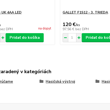
 UK 4AA LED
GALLET F1S12 - 3. TRIEDA
120 €
s
/
ks
na dopyt
bez DPH
97,56 €
bez DPH
Pridať do košíka
Pridať do ko
zaradený v kategóriách
rúčame
Hasičská výstroj
Hasi