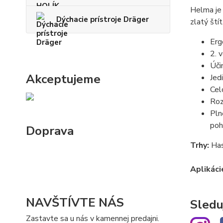
Helma je
Dýchacie prístroje Dräger
zlatý štít
Erg
2. 
Úči
Akceptujeme
Jed
Cel
Roz
Pln
poh
Doprava
Trhy:
Hasi
Aplikáci
NAVŠTÍVTE NÁS
Sledu
Zastavte sa u nás v kamennej predajni.