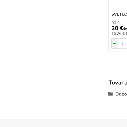
SVETLO
90 €
20 €
/
k
16,26 €
Tovar 
Odpo