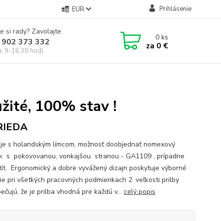
Prihlásenie
EUR
e si rady? Zavolajte.
0
ks
 902 373 332
za
0 €
a, 9-16:30 hod)
žité, 100% stav !
TRIEDA
je s holandským límcom, možnosť doobjednať nomexový
ík s pokovovanou, vonkajšou stranou - GA1109 , prípadne
štít. Ergonomický a dobre vyvážený dizajn poskytuje výborné
ie pri všetkých pracovných podmienkach 2. veľkosti prilby
čujú, že je prilba vhodná pre každú v...
celý popis