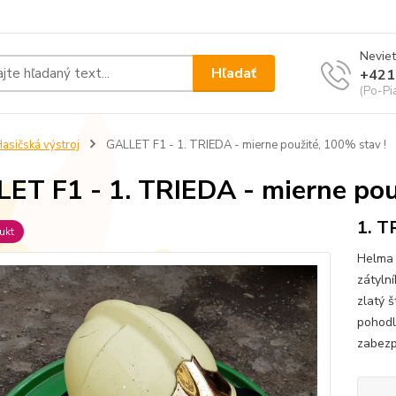
Neviet
Hľadať
+421
(Po-Pi
asičská výstroj
GALLET F1 - 1. TRIEDA - mierne použité, 100% stav !
ET F1 - 1. TRIEDA - mierne pou
1. 
ukt
Helma 
zátyln
zlatý 
pohodl
zabezpe