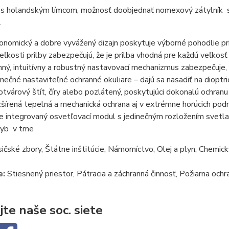
 s holandským límcom, možnosť doobjednať nomexový zátylník 
.
onomický a dobre vyvážený dizajn poskytuje výborné pohodlie p
veľkosti prilby zabezpečujú, že je prilba vhodná pre každú veľkosť
nný, intuitívny a robustný nastavovací mechanizmus zabezpečuje, 
inečné nastaviteľné ochranné okuliare – dajú sa nasadiť na dioptric
otvárový štít, číry alebo pozlátený, poskytujúci dokonalú ochranu
šírená tepelná a mechanická ochrana aj v extrémne horúcich po
e integrovaný osvetľovací modul s jedinečným rozložením svetla 
yb v tme
čské zbory, Štátne inštitúcie, Námorníctvo, Olej a plyn, Chemick
e:
Stiesnený priestor, Pátracia a záchranná činnosť, Požiarna ochr
jte naše soc. siete