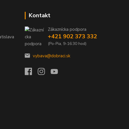
Kontakt
Zákaznícka podpora
+421 902 373 332
tislava
(Po-Pia, 9-16:30 hod)
vybava@dobraci.sk