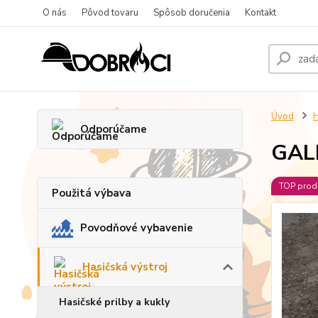
O nás
Pôvod tovaru
Spôsob doručenia
Kontakt
Úvod
H
Odporúčame
GALL
TOP prod
Použitá výbava
Povodňové vybavenie
Hasičská výstroj
Hasičské prilby a kukly