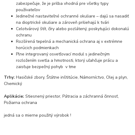
zabezpečuje, že je prilba vhodná pre všetky typy
používateľov
Jedinečné nastaviteľné ochranné okuliare – dajú sa nasadiť
na dioptrické okuliare a zároveň priliehajú k tvári
Celotvárový štít, číry alebo pozlátený, poskytujúci dokonalú
ochranu
Rozšírená tepelná a mechanická ochrana aj v extrémne
horúcich podmienkach
Plne integrovaný osvetľovací modul s jedinečným
rozložením svetla a hmotnosti, ktorý uľahčuje prácu a
zaisťuje bezpečný pohyb v tme
Trhy:
Hasičské zbory, Štátne inštitúcie, Námorníctvo, Olej a plyn,
Chemický
Aplikácie:
Stiesnený priestor, Pátracia a záchranná činnosť,
Požiarna ochrana
jedná sa o mierne použitý výrobok !