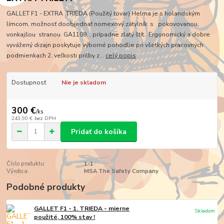
GALLET F1 - EXTRA TRIEDA (Použitý tovar) Helma je s holandským
límcom, možnosť doobjednať nomexový zátylník s pokovovanou,
vonkajšou stranou. GA1109. , prípadne zlatý štít. Ergonomický a dobre
vyvážený dizajn poskytuje výborné pohodlie pri všetkých pracovných
podmienkach 2. veľkosti prilby z...
celý popis
Dostupnosť
Nie je skladom
300 €
/
ks
243,90 €
bez DPH
Pridať do košíka
Číslo produktu:
1-1
Výrobca:
MSA The Safety Company
Podobné produkty
GALLET F1 - 1. TRIEDA - mierne
Skladom
použité, 100% stav !