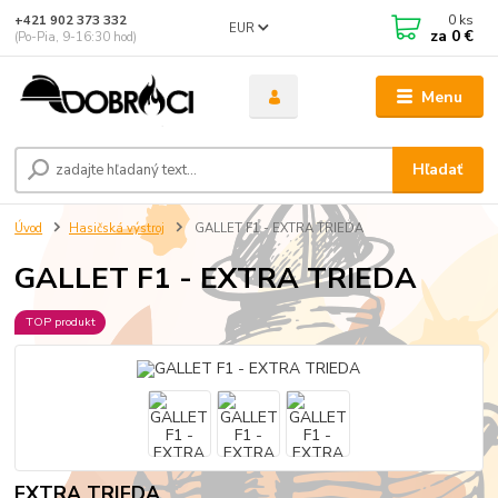
0
ks
+421 902 373 332
EUR
za
0 €
(Po-Pia, 9-16:30 hod)
Menu
Hľadať
Úvod
Hasičská výstroj
GALLET F1 - EXTRA TRIEDA
GALLET F1 - EXTRA TRIEDA
TOP produkt
EXTRA TRIEDA