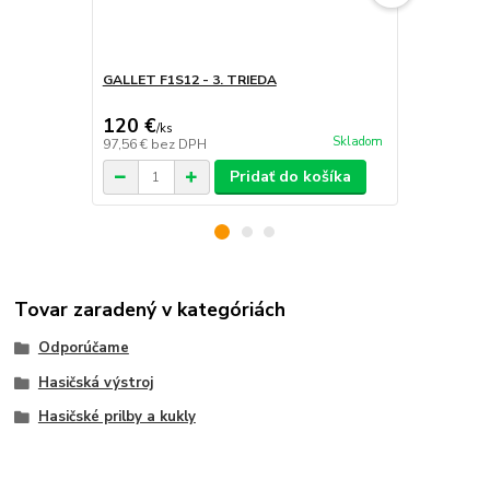
GALLET F1S12 - 3. TRIEDA
HOLANDSKÝ
nové !
120 €
53 €
/
ks
/
ks
Skladom
97,56 €
bez DPH
43,09 €
bez 
Pridať do košíka
Tovar zaradený v kategóriách
Odporúčame
Hasičská výstroj
Hasičské prilby a kukly