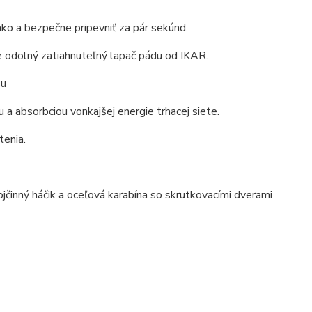
ko a bezpečne pripevniť za pár sekúnd.
dne odolný zatiahnuteľný lapač pádu od IKAR.
su
 absorbciou vonkajšej energie trhacej siete.
tenia.
činný háčik a oceľová karabína so skrutkovacími dverami