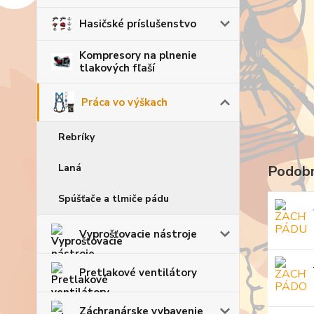
Hasičské príslušenstvo
Kompresory na plnenie
tlakových fľaší
Práca vo výškach
Rebríky
Laná
Podobn
Spúšťače a tlmiče pádu
Vyprošťovacie nástroje
Pretlakové ventilátory
Záchranárske vybavenie