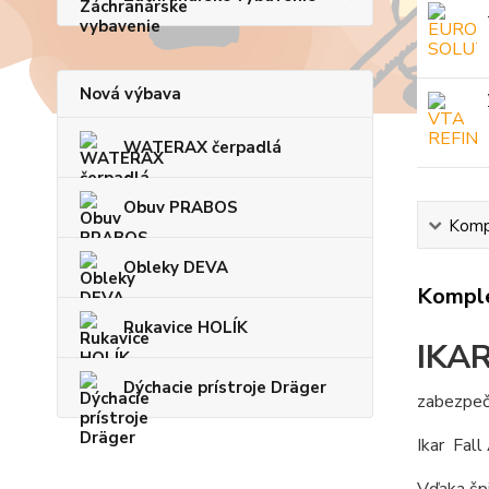
Nová výbava
WATERAX čerpadlá
Obuv PRABOS
Kompl
Obleky DEVA
Komple
Rukavice HOLÍK
IKA
Dýchacie prístroje Dräger
zabezpečo
Ikar Fall