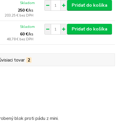
Skladom
Pridať do košíka
250 €
/
ks
203,25 €
bez DPH
Skladom
Pridať do košíka
60 €
/
ks
48,78 €
bez DPH
úvisiaci tovar
2
robený blok proti pádu z mini.