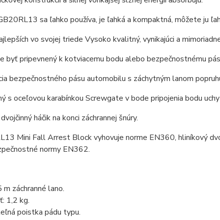
čkovej konštrukcii a silnej vonkajšej slznej energii absorbujú.
GB20RL13 sa ľahko používa, je ľahká a kompaktná, môžete ju ľah
ajlepších vo svojej triede Vysoko kvalitný, vynikajúci a mimoria
e byť pripevnený k kotviacemu bodu alebo bezpečnostnému pá
ia bezpečnostného pásu automobilu s záchytným lanom popruhu a
ý s oceľovou karabínkou Screwgate v bode pripojenia bodu uchy
 dvojčinný háčik na konci záchrannej šnúry.
3 Mini Fall Arrest Block vyhovuje norme EN360, hliníkový dvoj
zpečnostné normy EN362.
5 m záchranné lano.
: 1,2 kg.
eľná poistka pádu typu.