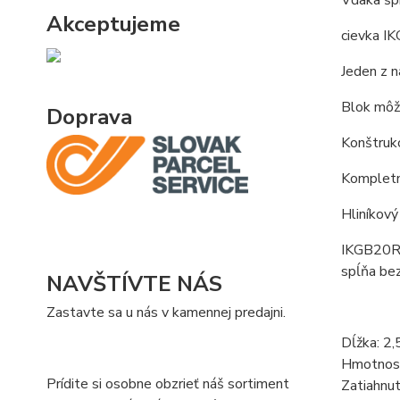
Vďaka špi
Akceptujeme
cievka IK
Jeden z n
Blok môž
Doprava
Konštrukc
Kompletn
Hliníkový
IKGB20RL1
spĺňa be
NAVŠTÍVTE NÁS
Zastavte sa u nás v kamennej predajni.
Dĺžka: 2,
Hmotnosť
Prídite si osobne obzrieť náš sortiment
Zatiahnut