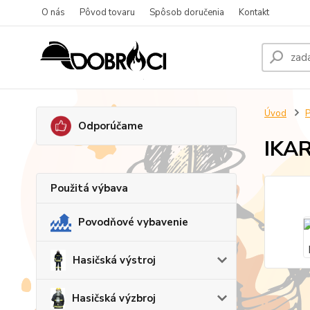
O nás
Pôvod tovaru
Spôsob doručenia
Kontakt
Úvod
P
Odporúčame
IKA
Použitá výbava
Povodňové vybavenie
Hasičská výstroj
Hasičská výzbroj