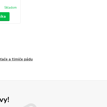
Skladom
šíka
ťače a tlmiče pádu
vy!