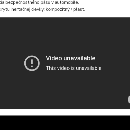
cia bezpečnostného pásu v automobile.
krytu inertačnej cievky: kompozitný / plast.