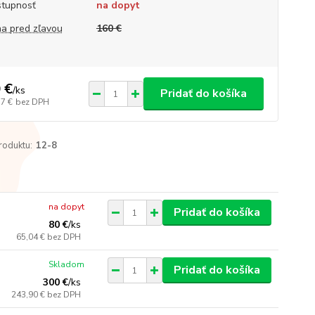
tupnosť
na dopyt
a pred zľavou
160 €
 €
/
ks
Pridať do košíka
17 €
bez DPH
roduktu:
12-8
na dopyt
Pridať do košíka
80 €
/
ks
65,04 €
bez DPH
Skladom
Pridať do košíka
300 €
/
ks
243,90 €
bez DPH