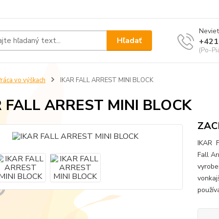
Neviet
Hľadať
+421
(Po-Pi
ráca vo výškach
IKAR FALL ARREST MINI BLOCK
R FALL ARREST MINI BLOCK
ZAC
IKAR F
Fall A
vyroben
vonkaj
použív