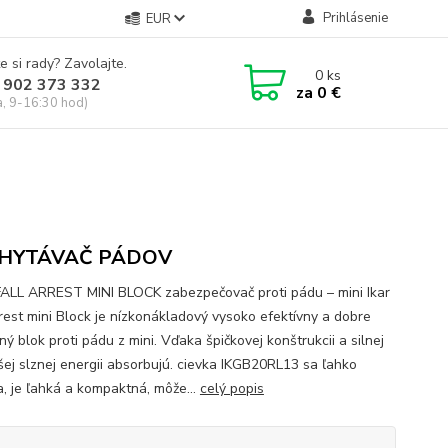
Prihlásenie
EUR
e si rady? Zavolajte.
0
ks
 902 373 332
za
0 €
a, 9-16:30 hod)
HYTÁVAČ PÁDOV
ALL ARREST MINI BLOCK zabezpečovač proti pádu – mini Ikar
rrest mini Block je nízkonákladový vysoko efektívny a dobre
ý blok proti pádu z mini. Vďaka špičkovej konštrukcii a silnej
šej slznej energii absorbujú. cievka IKGB20RL13 sa ľahko
a, je ľahká a kompaktná, môže...
celý popis