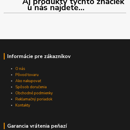
Aj produkty týchto značiek
u nás najdete...
Informácie pre zákazníkov
O nás
Pôvod tovaru
Ako nakupovať
Spôsob doručenia
Obchodné podmienky
Reklamačný poriadok
Kontakty
Garancia vrátenia peňazí