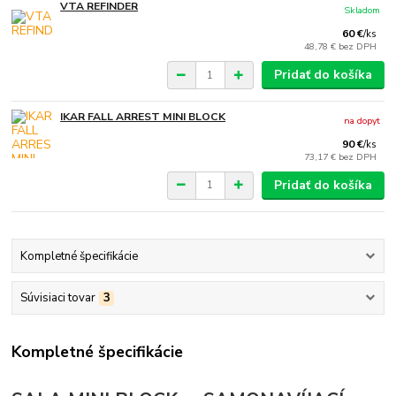
VTA REFINDER
Skladom
60 €
/
ks
48,78 €
bez DPH
Pridať do košíka
IKAR FALL ARREST MINI BLOCK
na dopyt
90 €
/
ks
73,17 €
bez DPH
Pridať do košíka
Kompletné špecifikácie
Súvisiaci tovar
3
Kompletné špecifikácie