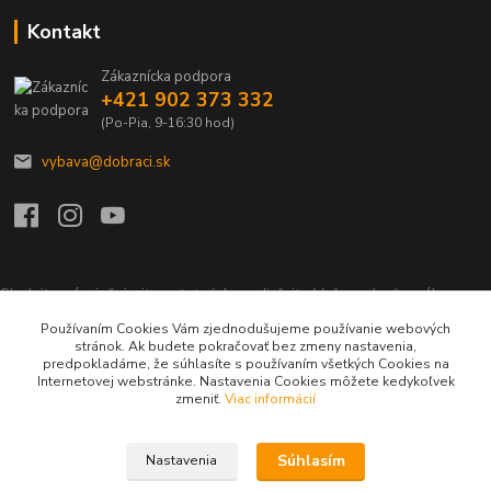
Kontakt
Zákaznícka podpora
+421 902 373 332
(Po-Pia, 9-16:30 hod)
vybava@dobraci.sk
Sledujte nás, inšpirujte ostatných a zdieľajte Vašu radosť z nákupu a
lásku pre hasičinu s hashtagom
#som_dobrak_
Používaním Cookies Vám zjednodušujeme používanie webových
stránok. Ak budete pokračovať bez zmeny nastavenia,
predpokladáme, že súhlasíte s používaním všetkých Cookies na
Internetovej webstránke. Nastavenia Cookies môžete kedykoľvek
zmeniť.
Viac informácií
Súhlasím
Nastavenia