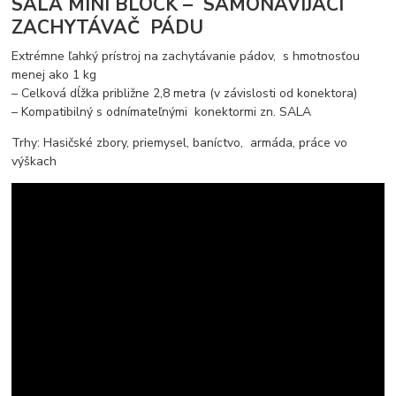
SALA MINI BLOCK – SAMONAVÍJACÍ
ZACHYTÁVAČ PÁDU
Extrémne ľahký prístroj na zachytávanie pádov, s hmotnosťou
menej ako 1 kg
– Celková dĺžka približne 2,8 metra (v závislosti od konektora)
– Kompatibilný s odnímateľnými konektormi zn. SALA
Trhy: Hasičské zbory, priemysel, baníctvo, armáda, práce vo
výškach