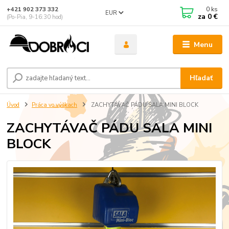
0
ks
+421 902 373 332
EUR
za
0 €
(Po-Pia, 9-16:30 hod)
Menu
Hľadať
Úvod
Práca vo výškach
ZACHYTÁVAČ PÁDU SALA MINI BLOCK
ZACHYTÁVAČ PÁDU SALA MINI
BLOCK