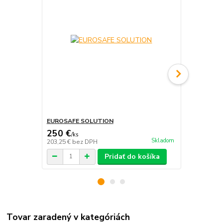
EUROSAFE SOLUTION
SKYLOTEC
250 €
200 €
/
ks
/
ks
Skladom
203,25 €
bez DPH
162,60 €
bez
Pridať do košíka
Tovar zaradený v kategóriách