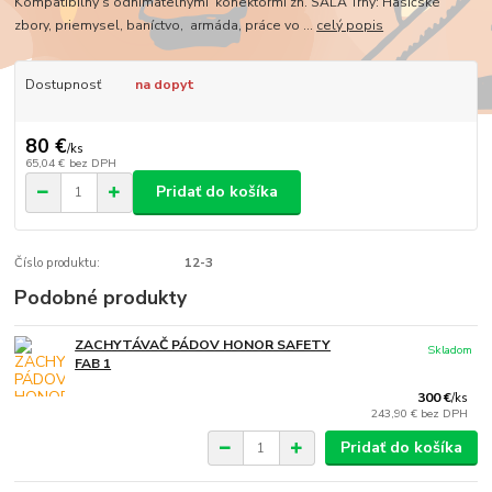
Kompatibilný s odnímateľnými konektormi zn. SALA Trhy: Hasičské
zbory, priemysel, baníctvo, armáda, práce vo ...
celý popis
Dostupnosť
na dopyt
80 €
/
ks
65,04 €
bez DPH
Pridať do košíka
Číslo produktu:
12-3
Podobné produkty
ZACHYTÁVAČ PÁDOV HONOR SAFETY
Skladom
FAB 1
300 €
/
ks
243,90 €
bez DPH
Pridať do košíka