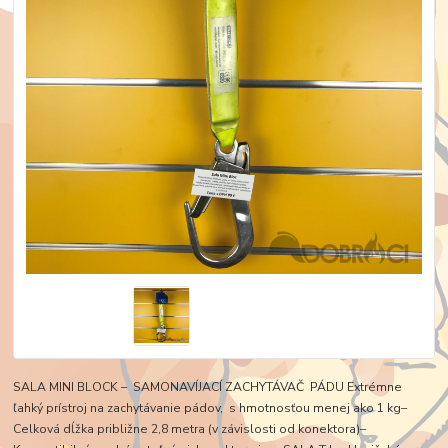
SALA MINI BLOCK – SAMONAVÍJACÍ ZACHYTÁVAČ PÁDU Extrémne
ľahký prístroj na zachytávanie pádov, s hmotnosťou menej ako 1 kg–
Celková dĺžka približne 2,8 metra (v závislosti od konektora)–