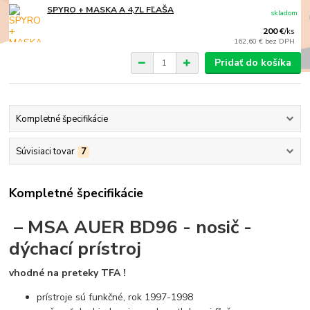
SPYRO + MASKA A 4,7L FĽAŠA
skladom
200 €
/
ks
162,60 €
bez DPH
Pridať do košíka
Kompletné špecifikácie
Súvisiaci tovar
7
Kompletné špecifikácie
– MSA AUER BD96 - nosič -
dýchací prístroj
vhodné na preteky TFA !
prístroje sú funkčné, rok 1997-1998