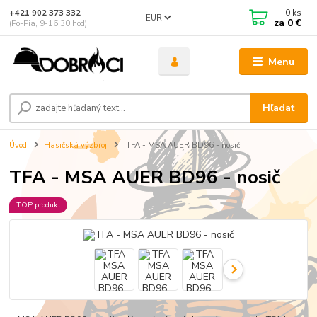
0
ks
+421 902 373 332
EUR
za
0 €
(Po-Pia, 9-16:30 hod)
Menu
Hľadať
Úvod
Hasičská výzbroj
TFA - MSA AUER BD96 - nosič
TFA - MSA AUER BD96 - nosič
TOP produkt