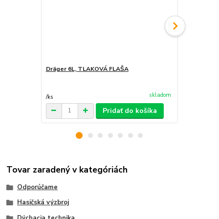
Dräger 6L, TLAKOVÁ FLAŠA
DRAEGER P
200 €
80 €
/
ks
skladom
65,04 €
bez 
/
ks
Pridať do košíka
Tovar zaradený v kategóriách
Odporúčame
Hasičská výzbroj
Dýchacia technika