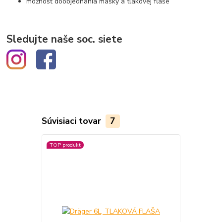
možnosť doobjednania masky a tlakovej fľaše
Sledujte naše soc. siete
Súvisiaci tovar
7
TOP produkt