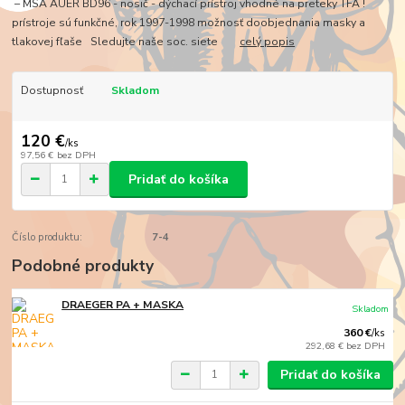
– MSA AUER BD96 - nosič - dýchací prístroj vhodné na preteky TFA !
prístroje sú funkčné, rok 1997-1998 možnosť doobjednania masky a
tlakovej fľaše Sledujte naše soc. siete
celý popis
Dostupnosť
Skladom
120 €
/
ks
97,56 €
bez DPH
Pridať do košíka
Číslo produktu:
7-4
Podobné produkty
DRAEGER PA + MASKA
Skladom
360 €
/
ks
292,68 €
bez DPH
Pridať do košíka