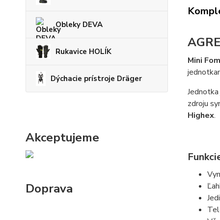
Komple
Obleky DEVA
AGRE
Rukavice HOLÍK
Mini Fo
jednotkam
Dýchacie prístroje Dräger
Jednotka
zdroju sy
Highex
.
Akceptujeme
Funkcie
Vyn
Doprava
Ľah
Jed
Tel