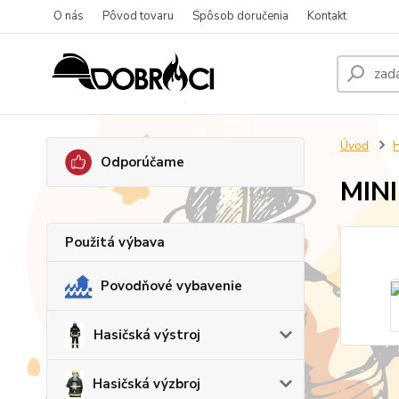
O nás
Pôvod tovaru
Spôsob doručenia
Kontakt
Úvod
H
Odporúčame
MINI
Použitá výbava
Povodňové vybavenie
Hasičská výstroj
Hasičská výzbroj