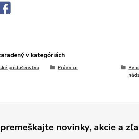
zaradený v kategóriách
ské príslušenstvo
Prúdnice
Peno
nád
premeškajte novinky, akcie a zľa