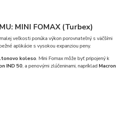
: MINI FOMAX (Turbex)
 malej veľkosti ponúka výkon porovnateľný s väčšími
bežné aplikácie s vysokou expanziou peny.
ltonovo koleso
. Mini Fomax môže byť pripojený k
on IND 50
, a penovými zlúčeninami, napríklad
Macron