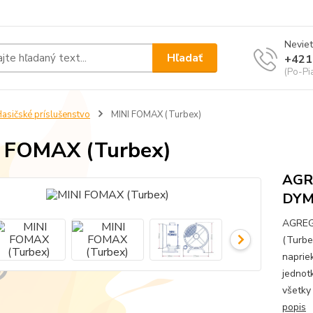
Neviet
Hľadať
+421
(Po-Pi
asičské príslušenstvo
MINI FOMAX (Turbex)
 FOMAX (Turbex)
AGR
DY
AGREG
(Turbe
naprie
jednot
všetky
popis