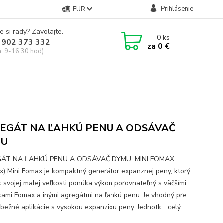
Prihlásenie
EUR
e si rady? Zavolajte.
0
ks
 902 373 332
za
0 €
a, 9-16:30 hod)
EGÁT NA ĽAHKÚ PENU A ODSÁVAČ
MU
ÁT NA ĽAHKÚ PENU A ODSÁVAČ DYMU: MINI FOMAX
x) Mini Fomax je kompaktný generátor expanznej peny, ktorý
k svojej malej veľkosti ponúka výkon porovnateľný s väčšími
kami Fomax a inými agregátmi na ľahkú penu. Je vhodný pre
 bežné aplikácie s vysokou expanziou peny. Jednotk...
celý