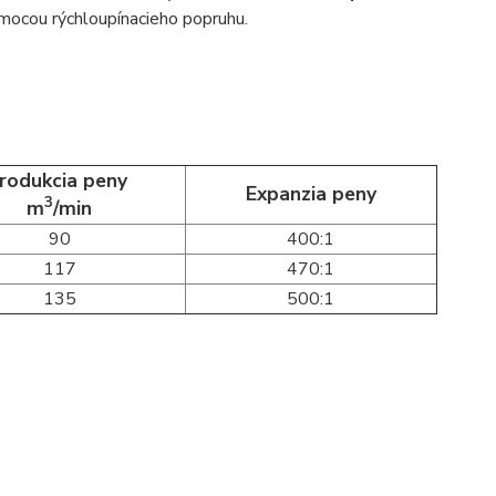
omocou rýchloupínacieho popruhu.
odukcia peny
Expanzia peny
3
m
/min
90
400:1
117
470:1
135
500:1