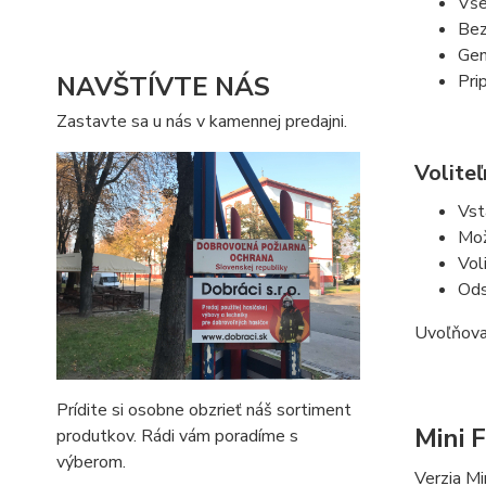
Vše
Bez
Gen
NAVŠTÍVTE NÁS
Pri
Zastavte sa u nás v kamennej predajni.
Volite
Vst
Mož
Vol
Ods
Uvoľňova
Prídite si osobne obzrieť náš sortiment
Mini 
produtkov. Rádi vám poradíme s
výberom.
Verzia M