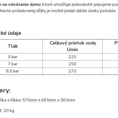
m na odsávanie dymu
, ktoré umožňuje jednoduché pripojenie p
hnutie požadovanej dĺžky je možné pridať ďalšie úseky potrubia.
cké údaje
Celkový prietok vody
Pr
Tlak
l/min
5 bar
225
7 bar
250
8,5 bar
270
ery:
výška x hĺbka: 570mm x 665mm x 360mm
: 20 kg