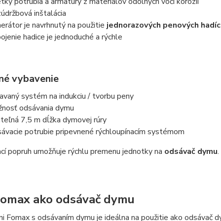
tky potrubia a armatúry z materiálov odolných voči korózii
údržbová inštalácia
erátor je navrhnutý na použitie
jednorazových penových hadíc
pojenie hadice je jednoduché a rýchle
ľné vybavenie
avaný systém na indukciu / tvorbu peny
nosť odsávania dymu
iteľná 7,5 m dĺžka dymovej rúry
ávacie potrubie pripevnené rýchloupínacím systémom
cí popruh umožňuje rýchlu premenu jednotky na
odsávač dymu
.
Fomax ako odsávač dymu
ini Fomax s odsávaním dymu je ideálna na použitie ako odsávač