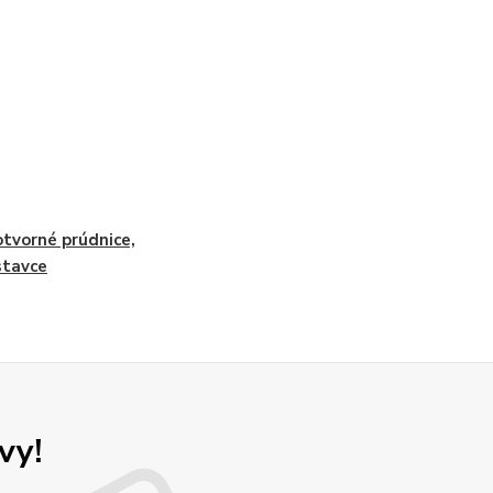
tvorné prúdnice,
stavce
vy!