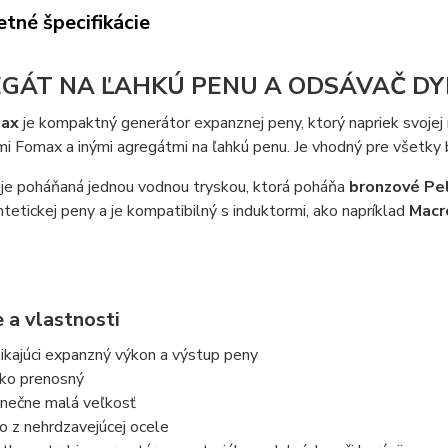
tné špecifikácie
GÁT NA ĽAHKÚ PENU A ODSÁVAČ DYMU
max
je kompaktný generátor expanznej peny, ktorý napriek svojej
i Fomax a inými agregátmi na ľahkú penu. Je vhodný pre všetky 
 je poháňaná jednou vodnou tryskou, ktorá poháňa
bronzové Pe
ntetickej peny a je kompatibilný s induktormi, ako napríklad
Macr
 a vlastnosti
ikajúci expanzný výkon a výstup peny
ko prenosný
inečne malá veľkosť
o z nehrdzavejúcej ocele