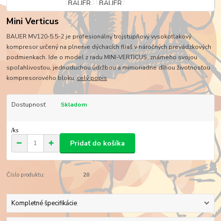
Mini Verticus
BAUER MV120-5.5-2 je profesionálny trojstupňový vysokotlakový
kompresor určený na plnenie dýchacích fliaš v náročných prevádzkových
podmienkach. Ide o model z radu MINI-VERTICUS, známeho svojou
spoľahlivosťou, jednoduchou údržbou a mimoriadne dlhou životnosťou
kompresorového bloku.
celý popis
Dostupnosť
Skladom
/
ks
Pridať do košíka
Číslo produktu:
20
Kompletné špecifikácie