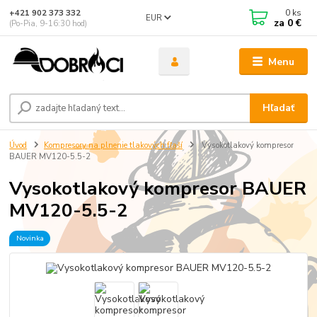
0
ks
+421 902 373 332
EUR
za
0 €
(Po-Pia, 9-16:30 hod)
Menu
Hľadať
Úvod
Kompresory na plnenie tlakových fľaší
Vysokotlakový kompresor
BAUER MV120-5.5-2
Vysokotlakový kompresor BAUER
MV120-5.5-2
Novinka