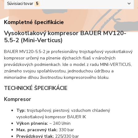
Súvisiaci tovar
5
Kompletné špecifikácie
Vy
so
kotlakový kompresor BAUER MV120-
5.5-2 (Mini-Verticus)
BAUER MV120-5.5-2 je profesionálny trojstupňový vysokotlakový
kompresor určený na plnenie dýchacích fliaš v náročných
prevádzkových podmienkach. Ide o model z radu MINI-VERTICUS,
známeho svojou spoľahlivosťou, jednoduchou údržbou a
mimoriadne dlhou životnosťou kompresorového bloku.
TECHNICKÉ ŠPECIFIKÁCIE
Kompresor
Typ:
trojstupňový, piestový, vzduchom chladený
vysokotlakový kompresor BAUER IK
Výkon plnenia:
~ 240 l/min
Max. pracovný tlak:
330 bar
Prevádzkový tlak:
225/330 bar