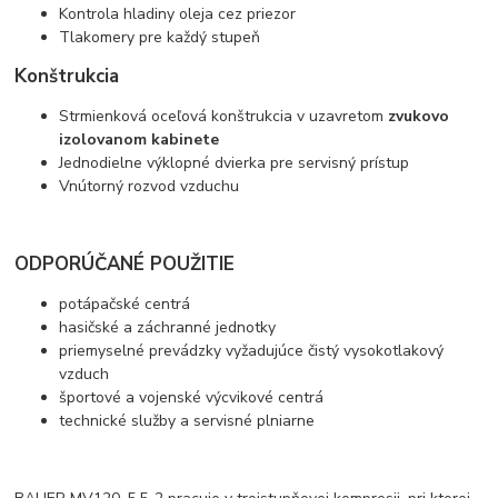
Kontrola hladiny oleja cez priezor
Tlakomery pre každý stupeň
Konštrukcia
Strmienková oceľová konštrukcia v uzavretom
zvukovo
izolovanom kabinete
Jednodielne výklopné dvierka pre servisný prístup
Vnútorný rozvod vzduchu
ODPORÚČANÉ POUŽITIE
potápačské centrá
hasičské a záchranné jednotky
priemyselné prevádzky vyžadujúce čistý vysokotlakový
vzduch
športové a vojenské výcvikové centrá
technické služby a servisné plniarne