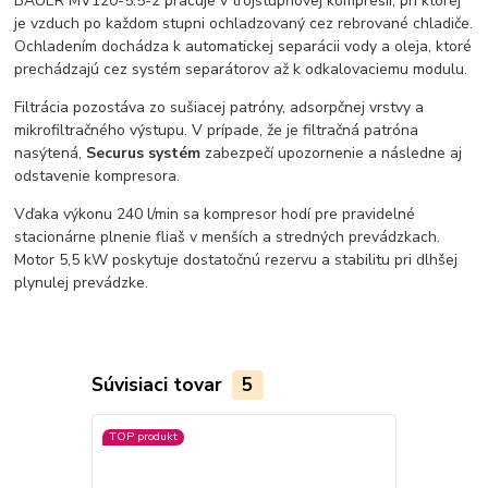
BAUER MV120-5.5-2 pracuje v trojstupňovej kompresii, pri ktorej
je vzduch po každom stupni ochladzovaný cez rebrované chladiče.
Ochladením dochádza k automatickej separácii vody a oleja, ktoré
prechádzajú cez systém separátorov až k odkalovaciemu modulu.
Filtrácia pozostáva zo sušiacej patróny, adsorpčnej vrstvy a
mikrofiltračného výstupu. V prípade, že je filtračná patróna
nasýtená,
Securus systém
zabezpečí upozornenie a následne aj
odstavenie kompresora.
Vďaka výkonu 240 l/min sa kompresor hodí pre pravidelné
stacionárne plnenie fliaš v menších a stredných prevádzkach.
Motor 5,5 kW poskytuje dostatočnú rezervu a stabilitu pri dlhšej
plynulej prevádzke.
Súvisiaci tovar
5
TOP produkt