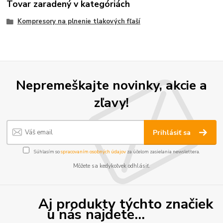
Tovar zaradený v kategóriách
Kompresory na plnenie tlakových fľaší
Nepremeškajte novinky, akcie a
zľavy!
Prihlásiť sa
Súhlasím so
spracovaním osobných údajov
za účelom zasielania newslettera.
Môžete sa kedykoľvek odhlásiť.
Aj produkty týchto značiek
u nás najdete...