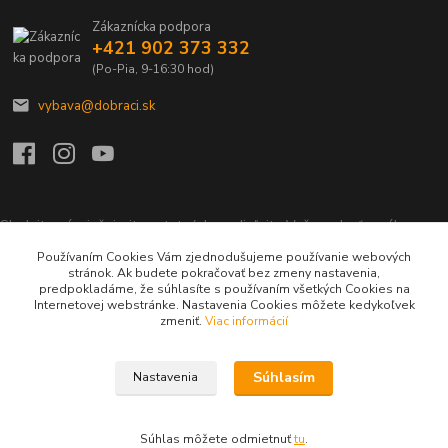
Zákaznícka podpora
+421 902 373 332
(Po-Pia, 9-16:30 hod)
vybava@dobraci.sk
Sledujte nás, inšpirujte ostatných a zdieľajte Vašu radosť z nákupu a
lásku pre hasičinu s hashtagom
#som_dobrak_
Používaním Cookies Vám zjednodušujeme používanie webových
stránok. Ak budete pokračovať bez zmeny nastavenia,
predpokladáme, že súhlasíte s používaním všetkých Cookies na
Internetovej webstránke. Nastavenia Cookies môžete kedykoľvek
zmeniť.
Viac informácií
Súhlasím
Nastavenia
Copyright ©2015 - 2023
Dobráci, s.r.o.
Všetky práva vyhradené.
Súhlas môžete odmietnuť
tu
.