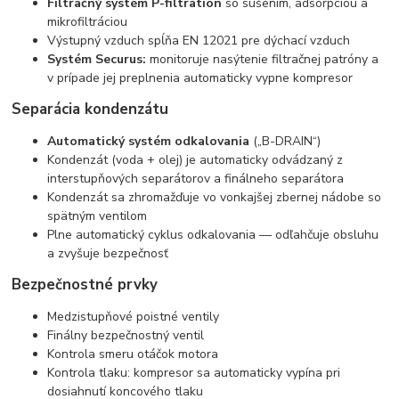
Filtračný systém P-filtration
so sušením, adsorpciou a
mikrofiltráciou
Výstupný vzduch spĺňa EN 12021 pre dýchací vzduch
Systém Securus:
monitoruje nasýtenie filtračnej patróny a
v prípade jej preplnenia automaticky vypne kompresor
Separácia kondenzátu
Automatický systém odkalovania
(„B-DRAIN“)
Kondenzát (voda + olej) je automaticky odvádzaný z
interstupňových separátorov a finálneho separátora
Kondenzát sa zhromažďuje vo vonkajšej zbernej nádobe so
spätným ventilom
Plne automatický cyklus odkalovania — odľahčuje obsluhu
a zvyšuje bezpečnosť
Bezpečnostné prvky
Medzistupňové poistné ventily
Finálny bezpečnostný ventil
Kontrola smeru otáčok motora
Kontrola tlaku: kompresor sa automaticky vypína pri
dosiahnutí koncového tlaku