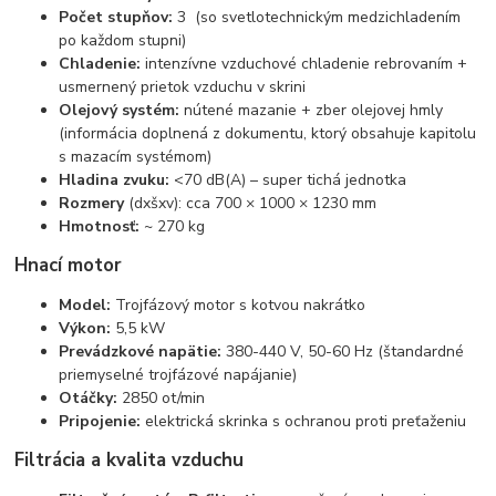
Počet stupňov:
3 (so svetlotechnickým medzichladením
po každom stupni)
Chladenie:
intenzívne vzduchové chladenie rebrovaním +
usmernený prietok vzduchu v skrini
Olejový systém:
nútené mazanie + zber olejovej hmly
(informácia doplnená z dokumentu, ktorý obsahuje kapitolu
s mazacím systémom)
Hladina zvuku:
<70 dB(A) – super tichá jednotka
Rozmery
(dxšxv): cca 700 × 1000 × 1230 mm
Hmotnosť:
~ 270 kg
Hnací motor
Model:
Trojfázový motor s kotvou nakrátko
Výkon:
5,5 kW
Prevádzkové napätie:
380-440 V, 50-60 Hz (štandardné
priemyselné trojfázové napájanie)
Otáčky:
2850 ot/min
Pripojenie:
elektrická skrinka s ochranou proti preťaženiu
Filtrácia a kvalita vzduchu