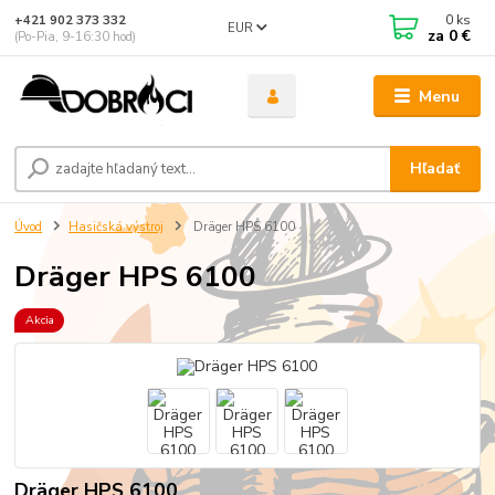
0
ks
+421 902 373 332
EUR
za
0 €
(Po-Pia, 9-16:30 hod)
Menu
Hľadať
Úvod
Hasičská výstroj
Dräger HPS 6100
Dräger HPS 6100
Akcia
Dräger HPS 6100