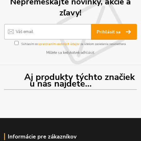
Nepremeškajte novinky, akcie a
zľavy!
Prihlásiť sa
Súhlasím so
spracovaním osobných údajov
za účelom zasielania newslettera.
Môžete sa kedykoľvek odhlásiť.
Aj produkty týchto značiek
u nás najdete...
Informácie pre zákazníkov