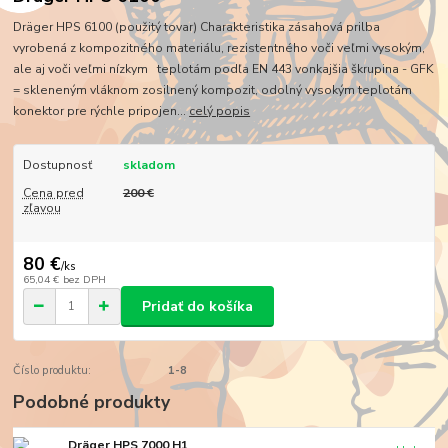
Dräger HPS 6100 (použitý tovar) Charakteristika zásahová prilba
vyrobená z kompozitného materiálu, rezistentného voči veľmi vysokým,
ale aj voči veľmi nízkym teplotám podľa EN 443 vonkajšia škrupina - GFK
= skleneným vláknom zosilnený kompozit, odolný vysokým teplotám
konektor pre rýchle pripojen...
celý popis
Dostupnosť
skladom
Cena pred
200 €
zľavou
80 €
/
ks
65,04 €
bez DPH
Pridať do košíka
Číslo produktu:
1-8
Podobné produkty
Dräger HPS 7000 H1