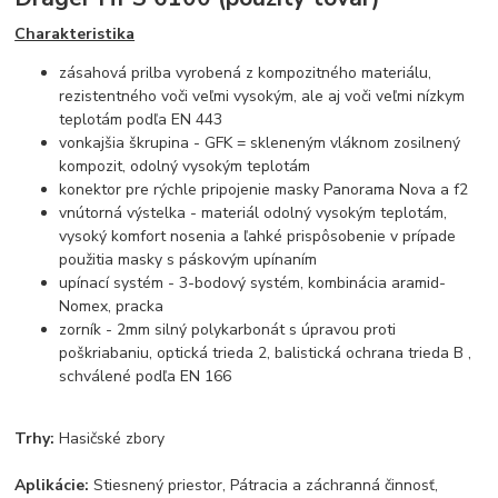
Charakteristika
zásahová prilba vyrobená z kompozitného materiálu,
rezistentného voči veľmi vysokým, ale aj voči veľmi nízkym
teplotám podľa EN 443
vonkajšia škrupina - GFK = skleneným vláknom zosilnený
kompozit, odolný vysokým teplotám
konektor pre rýchle pripojenie masky Panorama Nova a f2
vnútorná výstelka - materiál odolný vysokým teplotám,
vysoký komfort nosenia a ľahké prispôsobenie v prípade
použitia masky s páskovým upínaním
upínací systém - 3-bodový systém, kombinácia aramid-
Nomex, pracka
zorník - 2mm silný polykarbonát s úpravou proti
poškriabaniu, optická trieda 2, balistická ochrana trieda B ,
schválené podľa EN 166
Trhy:
Hasičské zbory
Aplikácie:
Stiesnený priestor, Pátracia a záchranná činnosť,